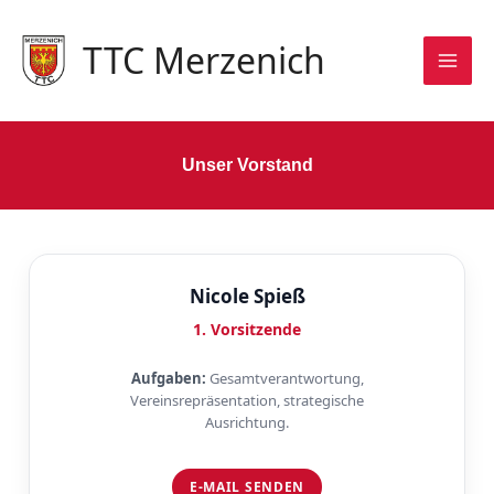
Zum
Inhalt
TTC Merzenich
springen
Unser Vorstand
Nicole Spieß
1. Vorsitzende
Aufgaben:
Gesamtverantwortung,
Vereinsrepräsentation, strategische
Ausrichtung.
E-MAIL SENDEN