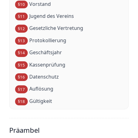
Vorstand
§10
Jugend des Vereins
§11
Gesetzliche Vertretung
§12
Protokollierung
§13
Geschäftsjahr
§14
Kassenprüfung
§15
Datenschutz
§16
Auflösung
§17
Gültigkeit
§18
Präambel