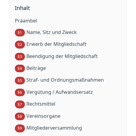
Inhalt
Präambel
Name, Sitz und Zweck
§1
Erwerb der Mitgliedschaft
§2
Beendigung der Mitgliedschaft
§3
Beiträge
§4
Straf- und Ordnungsmaßnahmen
§5
Vergütung / Aufwandsersatz
§6
Rechtsmittel
§7
Vereinsorgane
§8
Mitgliederversammlung
§9